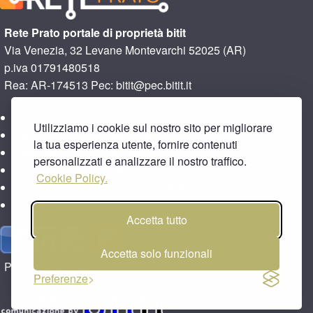
Rete Prato portale di proprietà bitit
Via Venezia, 32 Levane Montevarchi 52025 (AR)
p.iva 01791480518
Rea: AR-174513 Pec: bitit@pec.bitit.it
Network
ReteLucca
Utilizziamo i cookie sul nostro sito per migliorare
ReteArezzo
ReteLivorno
la tua esperienza utente, fornire contenuti
ReteFirenze
ReteSiena
personalizzati e analizzare il nostro traffico.
ReteGrosseto
bitbar
Cookie Policy.
ReteValdarno
Area Aziende Italiane
RetePrato
Agriturismo e Toscana
Accetta tutto
Accetta solo funzionali
Privacy & Cookies
Preferenze